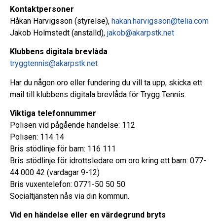
Kontaktpersoner
Håkan Harvigsson (styrelse),
hakan.harvigsson@telia.com
Jakob Holmstedt (anställd),
jakob@akarpstk.net
Klubbens digitala brevlåda
tryggtennis@akarpstk.net
Har du någon oro eller fundering du vill ta upp, skicka ett
mail till klubbens digitala brevlåda för Trygg Tennis.
Viktiga telefonnummer
Polisen vid pågående händelse: 112
Polisen: 114 14
Bris stödlinje för barn: 116 111
Bris stödlinje för idrottsledare om oro kring ett barn: 077-
44 000 42 (vardagar 9-12)
Bris vuxentelefon: 0771-50 50 50
Socialtjänsten nås via din kommun.
Vid en händelse eller en värdegrund bryts