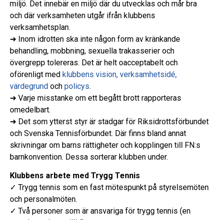
miljö. Det innebär en miljö där du utvecklas och mår bra
och där verksamheten utgår ifrån klubbens
verksamhetsplan.
➜ Inom idrotten ska inte någon form av kränkande
behandling, mobbning, sexuella trakasserier och
övergrepp tolereras. Det är helt oacceptabelt och
oförenligt med
klubbens vision, verksamhetsidé,
värdegrund
och
policys
.
➜ Varje misstanke om ett begått brott rapporteras
omedelbart.
➜ Det som ytterst styr är stadgar för Riksidrottsförbundet
och Svenska Tennisförbundet. Där finns bland annat
skrivningar om barns rättigheter och kopplingen till FN:s
barnkonvention. Dessa sorterar klubben under.
Klubbens arbete med Trygg Tennis
✓ Trygg tennis som en fast mötespunkt på styrelsemöten
och personalmöten.
✓ Två personer som är ansvariga för trygg tennis (en