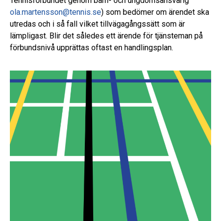
Tennisförbundet genom barn- och ungdomsansvarig
ola.martensson@tennis.se
) som bedömer om ärendet ska
utredas och i så fall vilket tillvägagångssätt som är
lämpligast. Blir det således ett ärende för tjänsteman på
förbundsnivå upprättas oftast en handlingsplan.