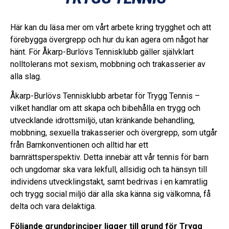
Här kan du läsa mer om vårt arbete kring trygghet och att
förebygga övergrepp och hur du kan agera om något har
hänt. För Åkarp-Burlövs Tennisklubb gäller självklart
nolltolerans mot sexism, mobbning och trakasserier av
alla slag.
Åkarp-Burlövs Tennisklubb arbetar för Trygg Tennis –
vilket handlar om att skapa och bibehålla en trygg och
utvecklande idrottsmiljö, utan kränkande behandling,
mobbning, sexuella trakasserier och övergrepp, som utgår
från Barnkonventionen och alltid har ett
barnrättsperspektiv. Detta innebär att vår tennis för barn
och ungdomar ska vara lekfull, allsidig och ta hänsyn till
individens utvecklingstakt, samt bedrivas i en kamratlig
och trygg social miljö där alla ska känna sig välkomna, få
delta och vara delaktiga.
Följande grundprinciper ligger till grund för Trygg