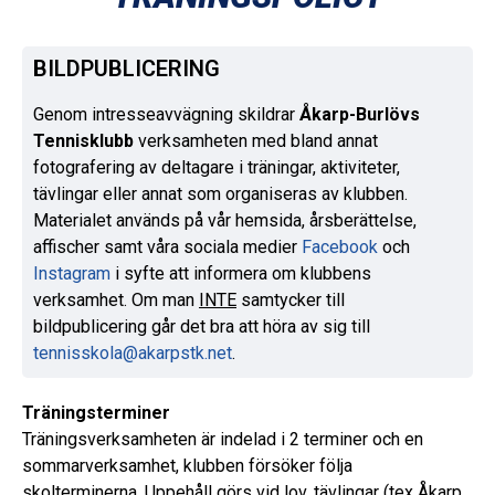
BILDPUBLICERING
Genom
intresseavvägning
skildrar
Åkarp-Burlövs
Tennisklubb
verksamheten med bland annat
fotografering av deltagare i träningar, aktiviteter,
tävlingar eller annat som organiseras av klubben.
Materialet används på vår hemsida, årsberättelse,
affischer samt våra sociala medier
Facebook
och
Instagram
i syfte att informera om klubbens
verksamhet. Om man
INTE
samtycker till
bildpublicering går det bra att höra av sig till
tennisskola@akarpstk.net
.
Träningsterminer
Träningsverksamheten är indelad i 2 terminer och en
sommarverksamhet, klubben försöker följa
skolterminerna. Uppehåll görs vid lov, tävlingar (tex Åkarp