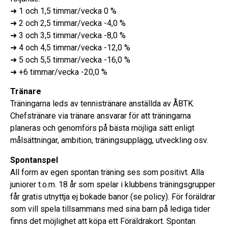
➜ 1 och 1,5 timmar/vecka 0 %
➜ 2 och 2,5 timmar/vecka -4,0 %
➜ 3 och 3,5 timmar/vecka -8,0 %
➜ 4 och 4,5 timmar/vecka -12,0 %
➜ 5 och 5,5 timmar/vecka -16,0 %
➜ +6 timmar/vecka -20,0 %
Tränare
Träningarna leds av tennistränare anställda av ÅBTK.
Chefstränare via tränare ansvarar för att träningarna
planeras och genomförs på bästa möjliga sätt enligt
målsättningar, ambition, träningsupplägg, utveckling osv.
Spontanspel
All form av egen spontan träning ses som positivt. Alla
juniorer t.o.m. 18 år som spelar i klubbens träningsgrupper
får gratis utnyttja ej bokade banor (se policy). För föräldrar
som vill spela tillsammans med sina barn på lediga tider
finns det möjlighet att köpa ett Föräldrakort. Spontan